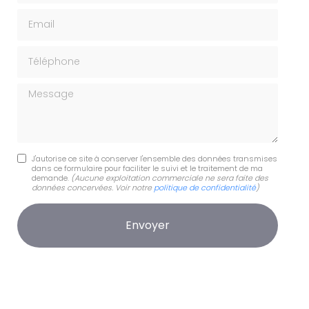
Email
Téléphone
Message
J'autorise ce site à conserver l'ensemble des données transmises
dans ce formulaire pour faciliter le suivi et le traitement de ma
demande.
(Aucune exploitation commerciale ne sera faite des
données concervées. Voir notre
politique de confidentialité
)