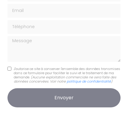
Email
Téléphone
Message
J'autorise ce site à conserver l'ensemble des données transmises
dans ce formulaire pour faciliter le suivi et le traitement de ma
demande.
(Aucune exploitation commerciale ne sera faite des
données concervées. Voir notre
politique de confidentialité
)