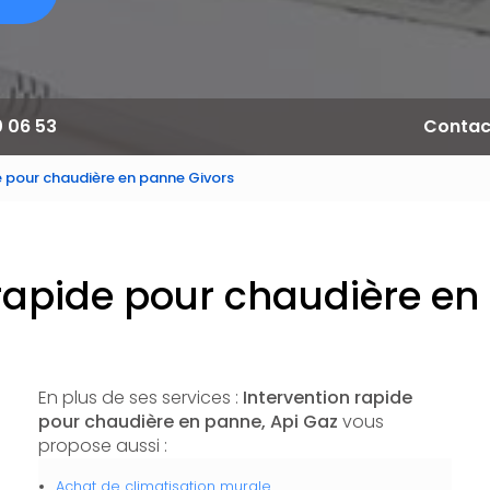
0 06 53
Contac
e pour chaudière en panne Givors
 rapide pour chaudière en
En plus de ses services :
Intervention rapide
pour chaudière en panne, Api Gaz
vous
propose aussi :
Achat de climatisation murale