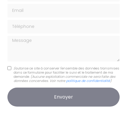
Email
Téléphone
Message
J'autorise ce site à conserver l'ensemble des données transmises
dans ce formulaire pour faciliter le suivi et le traitement de ma
demande.
(Aucune exploitation commerciale ne sera faite des
données concervées. Voir notre
politique de confidentialité
)