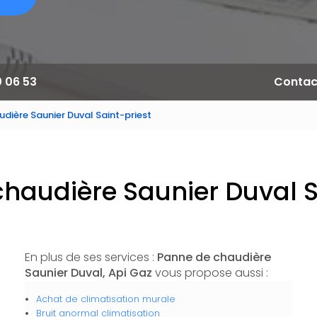
0 06 53
Contac
dière Saunier Duval Saint-priest
haudière Saunier Duval S
En plus de ses services :
Panne de chaudière
Saunier Duval, Api Gaz
vous propose aussi :
Achat de climatisation murale
Bruit anormal climatisation