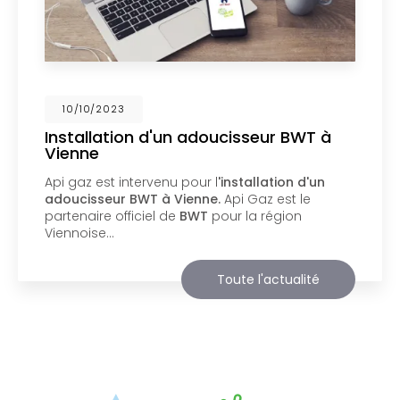
02/10/2023
Nouveau support de communication
web
Api Gaz à Vienne
vous présente son nouveau
support de communication web réalisé par la
société
BIIM COM
. Vous souhaitant une
agréable visite, si vous avez besoin…
Toute l'actualité