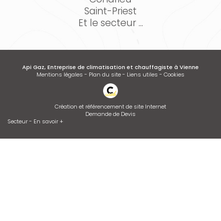
Saint-Priest
Et le secteur ...
Api Gaz, Entreprise de climatisation et chauffagiste à Vienne
Mentions légales
-
Plan du site
-
Liens utiles
-
Cookies
Création et référencement de site Internet
Demande de Devis
Secteur
-
En savoir +
Api Gaz
Sitemap
Fermer
Entreprise de climatisation et chauffagiste à Vienne
Contrat d’entretien de chaudière
Installation de climatisation
Devis d'adoucisseur Talassa sur VIENNE et LYON