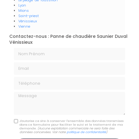
Lyon
Mions
Saint-priest
Vénissieux
Vienne
Contactez-nous : Panne de chaudière Saunier Duval
Vénissieux
Nom Prénom
Email
Téléphone
Message
J'autorise ce site à conserver l'ensemble des données transmises
dans ce formulaire pour faciliter le suivi et le traitement de ma
demande.
(Aucune exploitation commerciale ne sera faite des
données concervées. Voir notre
politique de confidentialité
)