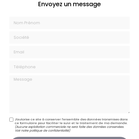
Envoyez un message
Nom Prénom
Société
Email
Téléphone
Message
J'autorise ce site à conserver l'ensemble des données transmises dans
ce formulaire pour faciliter le suivi et le traitement de ma demande.
(Aucune exploitation commerciale ne sera faite des données conservées.
Voir notre
politique de confidentialité
)