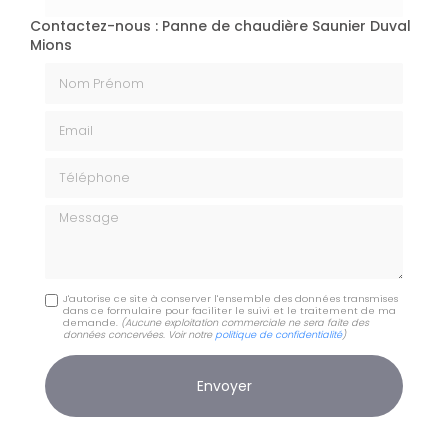
Contactez-nous : Panne de chaudière Saunier Duval
Mions
Nom Prénom
Email
Téléphone
Message
J'autorise ce site à conserver l'ensemble des données transmises
dans ce formulaire pour faciliter le suivi et le traitement de ma
demande.
(Aucune exploitation commerciale ne sera faite des
données concervées. Voir notre
politique de confidentialité
)