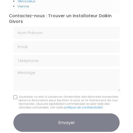
Vénissieux
Vienne
Contactez-nous : Trouver un installateur Daikin
Givors
Nom Prénom
Email
Téléphone
Message
J'autorise ce site à conserver l'ensemble des données transmises
dans ce formulaire pour faciliter le suivi et le traitement de ma
demande.
(Aucune exploitation commerciale ne sera faite des
données concervées. Voir notre
politique de confidentialité
)