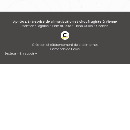
Api Gaz, Entreprise de climatisation et chauffagiste à Vienne
Mentions légales
-
Plan du site
-
Liens utiles
-
Cookies
Création et référencement de site Internet
Demande de Devis
Secteur
-
En savoir +
Api Gaz
Sitemap
Fermer
Entreprise de climatisation et chauffagiste à Vienne
Contrat d’entretien de chaudière
Devis d'adoucisseur Talassa sur VIENNE et LYON
Installation de climatisation
Dépannage de chaudière GAZ ou FIOUL
Entretien de climatisation