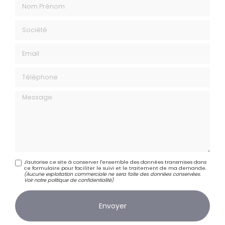
Nom Prénom
Société
Email
Téléphone
Message
J'autorise ce site à conserver l'ensemble des données transmises dans
ce formulaire pour faciliter le suivi et le traitement de ma demande.
(Aucune exploitation commerciale ne sera faite des données conservées.
Voir notre
politique de confidentialité
)