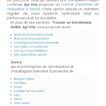
De plus, pour ceux qui désirent une tranquillité d'esprit
continue,
Api Gaz
propose un
contrat d’entretien de
chaudière à Givors
. Cette option assure un entretien
régulier de votre système, optimisant ainsi sa
performance et sa durabilité.
En plus de ses services :
Trouver un installateur
Daikin, Api Gaz
vous propose aussi :
Achat de climatisation murale
Bruit anormal climatisation
Chauffage climatisation réversible
Clim Daikin ne souffle pas
Clim qui coule à l'extérieur
Clim réversible en panne
Givors
Api Gaz Entreprise de climatisation et
chauffagiste intervient à proximité de :
Bourgoin-jallieu
Condrieu
Givors
Le péage-de-roussillon
Lyon
Mions
Saint-priest