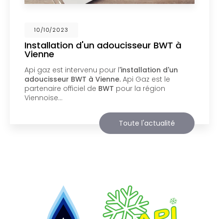
02/10/2023
Nouveau support de communication
web
Api Gaz à Vienne
vous présente son nouveau
support de communication web réalisé par la
société
BIIM COM
. Vous souhaitant une
agréable visite, si vous avez besoin…
Toute l'actualité