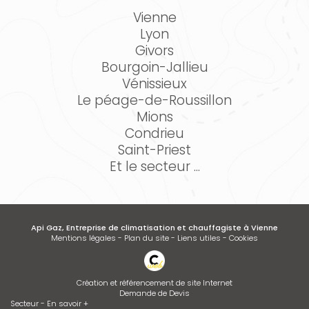
Vienne
Lyon
Givors
Bourgoin-Jallieu
Vénissieux
Le péage-de-Roussillon
Mions
Condrieu
Saint-Priest
Et le secteur ...
Api Gaz, Entreprise de climatisation et chauffagiste à Vienne
Mentions légales
-
Plan du site
-
Liens utiles
-
Cookies
Création et référencement de site Internet
Demande de Devis
Secteur
-
En savoir +