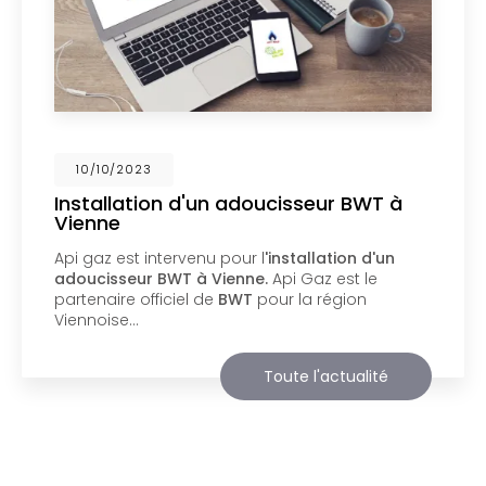
02/10/2023
Nouveau support de communication
web
Api Gaz à Vienne
vous présente son nouveau
support de communication web réalisé par la
société
BIIM COM
. Vous souhaitant une
agréable visite, si vous avez besoin…
Toute l'actualité