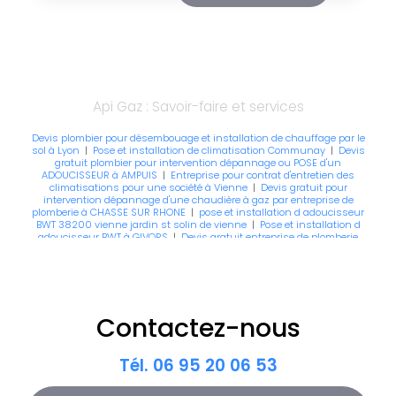
Api Gaz : Savoir-faire et services
Devis plombier pour désembouage et installation de chauffage par le
sol à Lyon
|
Pose et installation de climatisation Communay
|
Devis
gratuit plombier pour intervention dépannage ou POSE d'un
ADOUCISSEUR à AMPUIS
|
Entreprise pour contrat d'entretien des
climatisations pour une société à Vienne
|
Devis gratuit pour
intervention dépannage d'une chaudière à gaz par entreprise de
plomberie à CHASSE SUR RHONE
|
pose et installation d adoucisseur
BWT 38200 vienne jardin st solin de vienne
|
Pose et installation d
adoucisseur BWT à GIVORS
|
Devis gratuit entreprise de plomberie
pour intervention dépannage d'un adoucisseur à Vienne
|
Devis de
désembouage d'installation de chauffage RADIATEURS par entreprise
de plomberie à VIENNE
|
Devis plombier pour intervention de
désembouage et d'installation de chauffage par le sol Ternay
|
Devis
gratuit entreprise de plomberie spécialisée dans les prestations de
pose et installation de climatisation à Vienne
|
Devis gratuit pour
Contactez-nous
intervention dépannage ou POSE d'un ADOUCISSEUR à GIVORS
|
Devis
gratuit pour intervention dépannage ou POSE d'un ADOUCISSEUR à
LYON
|
Devis gratuit pour intervention dépannage d'une chaudière à
gaz par entreprise de plomberie Mions
Tél.
06 95 20 06 53
|
Devis gratuit entreprise de
plomberie pour intervention dépannage d'une chaudière à gaz à St
Maurice l'exil
|
Devis gratuit pour intervention dépannage d'une