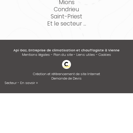
Mions
Condrieu
Saint-Priest
Et le secteur ...
Api Gaz, Entreprise de climatisation et chauffagiste à Vienne
Mentions légales
-
Plan du site
-
Liens utiles
-
Cookies
Création et référencement de site Internet
Demande de Devis
Secteur
-
En savoir +
Api Gaz
Sitemap
Fermer
Entreprise de climatisation et chauffagiste à Vienne
Contrat d’entretien de chaudière
Devis d'adoucisseur Talassa sur VIENNE et LYON