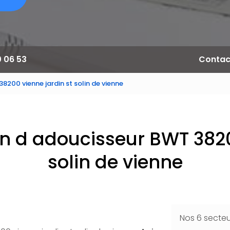
0 06 53
Contac
8200 vienne jardin st solin de vienne
ion d adoucisseur BWT 3820
solin de vienne
Nos 6 secte