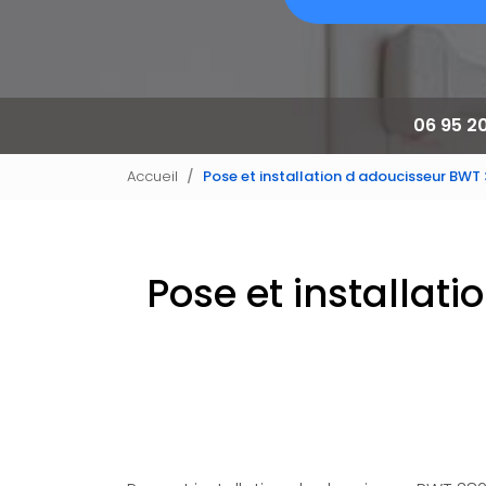
06 95 2
Accueil
Pose et installation d adoucisseur BWT 3
Pose et installat