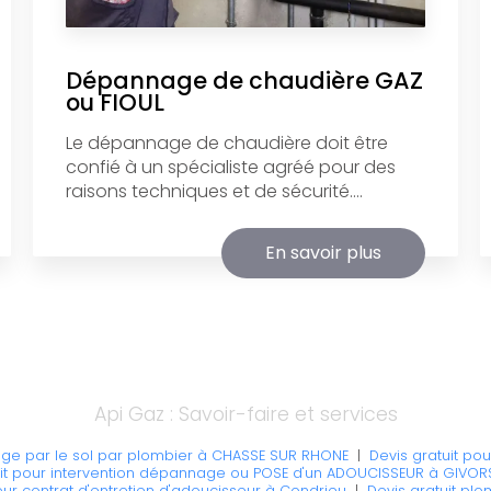
Dépannage de chaudière GAZ
ou FIOUL
Le dépannage de chaudière doit être
confié à un spécialiste agréé pour des
raisons techniques et de sécurité....
En savoir plus
Api Gaz : Savoir-faire et services
age par le sol par plombier à CHASSE SUR RHONE
|
Devis gratuit po
uit pour intervention dépannage ou POSE d'un ADOUCISSEUR à GIVOR
our contrat d'entretien d'adoucisseur à Condrieu
|
Devis gratuit pl