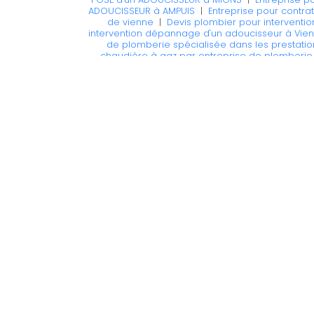
ADOUCISSEUR à AMPUIS
|
Entreprise pour contra
de vienne
|
Devis plombier pour interventi
intervention dépannage d'un adoucisseur à Vie
de plomberie spécialisée dans les prestation
chaudière à gaz par entreprise de plomberi
installation d adoucisseur BWT Ampuis
|
Devis g
intervention de désembouage, d'entretien et d'in
pose et installation de climatisation à Vienne
|
Po
entreprise de plomberie pour intervention dépan
entreprise de plomberie à VIENNE
|
Pose et inst
et installation de climatisation à Vienne
|
Dev
dépannage ou POSE d'un ADOUCISSEUR à AMPUI
dépannage d'une chaudière à gaz par plombie
installation d adoucisseur BWT 38200 vienne 
d'entretien d adoucisseur à CHASSE SUR RHONE
chauffage par le sol à Lyon
|
Entreprise pour con