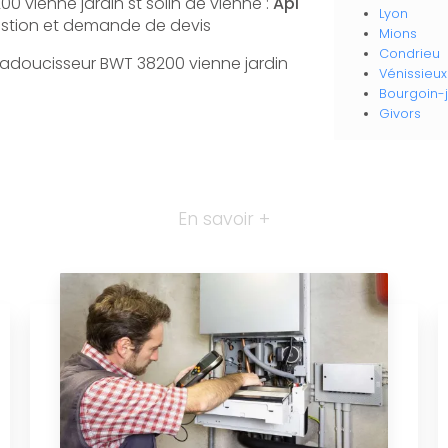
0 vienne jardin st solin de vienne :
Api
Lyon
uestion et demande de devis
Mions
Condrieu
 d adoucisseur BWT 38200 vienne jardin
Vénissieux
Bourgoin-j
Givors
En savoir +