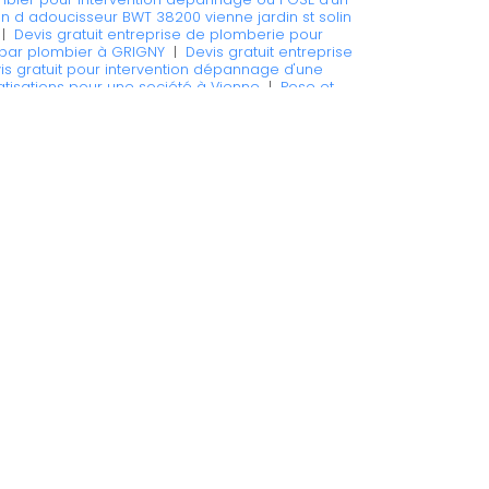
ion d adoucisseur BWT 38200 vienne jardin st solin
|
Devis gratuit entreprise de plomberie pour
 par plombier à GRIGNY
|
Devis gratuit entreprise
is gratuit pour intervention dépannage d'une
matisations pour une société à Vienne
|
Pose et
bier chauffagisteà GRIGNY
|
Devis plombier pour
e de plomberie spécialisée dans les prestations de
n d adoucisseur BWT St Maurice l'exil
|
Devis gratuit
age d'installation de chauffage RADIATEURS par
lomberie spécialisée dans les prestations de pose
enne
|
Devis gratuit plombier pour intervention
SSEUR à SEYSSUEL
|
Devis gratuit pour intervention
age ou POSE d'un ADOUCISSEUR à LYON
|
pose et
à CHASSE SUR RHONE
|
Entreprise pour contrat
s plombier pour désembouage et installation de
pour intervention de désembouage, d'entretien et