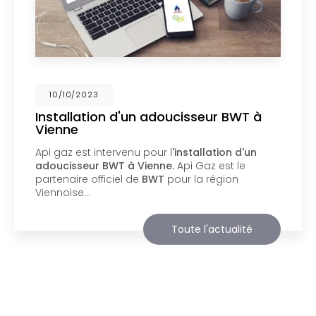
02/10/2023
Nouveau support de communication
web
Api Gaz à Vienne
vous présente son nouveau
support de communication web réalisé par la
société
BIIM COM
. Vous souhaitant une
agréable visite, si vous avez besoin…
Toute l'actualité