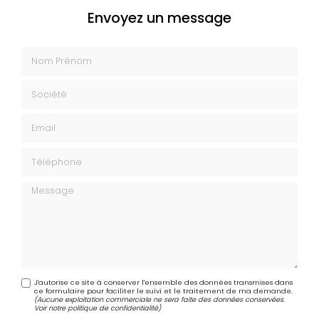
Envoyez un message
Nom Prénom
Société
Email
Téléphone
Message
J'autorise ce site à conserver l'ensemble des données transmises dans
ce formulaire pour faciliter le suivi et le traitement de ma demande.
(Aucune exploitation commerciale ne sera faite des données conservées.
Voir notre
politique de confidentialité
)