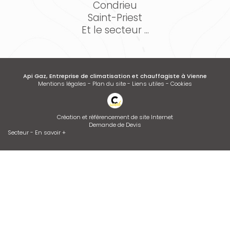
Condrieu
Saint-Priest
Et le secteur ...
Api Gaz, Entreprise de climatisation et chauffagiste à Vienne
Mentions légales
-
Plan du site
-
Liens utiles
-
Cookies
Création et référencement de site Internet
Demande de Devis
Secteur
-
En savoir +
Api Gaz
Sitemap
Fermer
Entreprise de climatisation et chauffagiste à Vienne
Installation de climatisation
Desembouage d'installation de chauffage radiateurs et plancher
chauffant Isère et Rhône