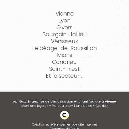
Vienne
Lyon
Givors
Bourgoin-Jallieu
Vénissieux
Le péage-de-Roussillon
Mions
Condrieu
Saint-Priest
Et le secteur ...
Api Gaz, Entreprise de climatisation et chauffagiste à Vienne
Mentions légales
-
Plan du site
-
Liens utiles
-
Cookies
Création et référencement de site Internet
Demande de Devis