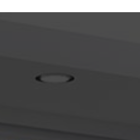
désembouage et d'installation de chauffage par le sol Ternay
|
Devis
de désembouage d'installation de chauffage par le sol par plombier à
CHASSE SUR RHONE
|
Devis gratuit entreprise de plomberie pour
intervention dépannage d'un adoucisseur à Vienne
|
Pose et
installation d adoucisseur BWT Ampuis
|
Devis gratuit pour
intervention dépannage ou POSE d'un ADOUCISSEUR à MIONS
|
Devis
gratuit pour intervention dépannage d'une chaudière à gaz par
entreprise de plomberie à CHASSE SUR RHONE
|
Devis gratuit pour
intervention dépannage d'une chaudière à gaz par plombier
chauffagiste à GRIGNY
|
Devis plombier pour intervention de
désembouage, d'entretien et d'installation de chauffage RADIATEURS à
Lyon
|
Devis gratuit pour intervention dépannage ou POSE d'un
ADOUCISSEUR à LYON