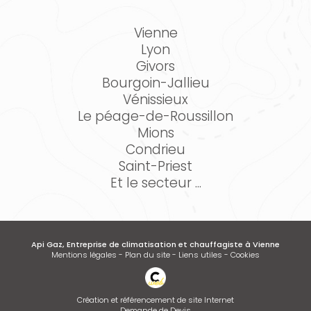
Vienne
Lyon
Givors
Bourgoin-Jallieu
Vénissieux
Le péage-de-Roussillon
Mions
Condrieu
Saint-Priest
Et le secteur ...
Api Gaz, Entreprise de climatisation et chauffagiste à Vienne
Mentions légales
-
Plan du site
-
Liens utiles
-
Cookies
Création et référencement de site Internet
Demande de Devis