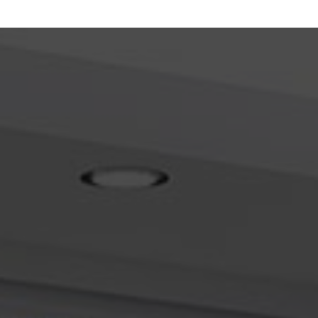
entreprise de plomberie pour intervention dépannage d'un
adoucisseur à Vienne
|
Devis gratuit pour intervention dépannage
d'une chaudière à gaz par plombier chauffagisteà GRIGNY
|
Devis de
désembouage d'installation de chauffage RADIATEURS par entreprise
de plomberie à VIENNE
|
Devis gratuit pour intervention dépannage ou
POSE d'un ADOUCISSEUR à LYON
|
Devis gratuit plombier pour
intervention dépannage ou POSE d'un ADOUCISSEUR à AMPUIS
|
Devis
gratuit entreprise de plomberie spécialisée dans les prestations de
pose et installation de climatisation à Vienne
|
Devis gratuit pour
intervention dépannage d'une chaudière à gaz par plombier
chauffagiste à GRIGNY
|
Devis plombier pour intervention de
désembouage, d'entretien et d'installation de chauffage RADIATEURS à
Lyon