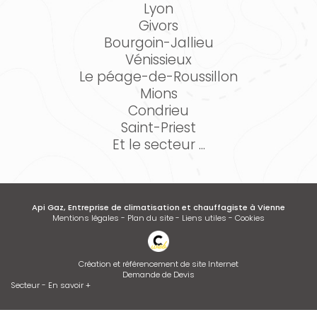
Lyon
Givors
Bourgoin-Jallieu
Vénissieux
Le péage-de-Roussillon
Mions
Condrieu
Saint-Priest
Et le secteur ...
Api Gaz, Entreprise de climatisation et chauffagiste à Vienne
Mentions légales
-
Plan du site
-
Liens utiles
-
Cookies
Création et référencement de site Internet
Demande de Devis
Secteur
-
En savoir +
Api Gaz
Sitemap