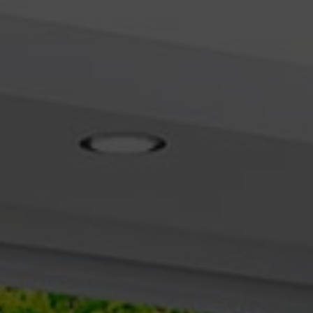
entreprise de plomberie Mions
|
Devis plombier pour désembouage et
installation de chauffage par le sol à Lyon
|
Devis de désembouage
d'installation de chauffage par le sol par plombier à CHASSE SUR
RHONE
|
Devis gratuit pour intervention dépannage ou POSE d'un
ADOUCISSEUR à LYON
|
Devis gratuit plombier pour intervention
dépannage ou POSE d'un ADOUCISSEUR à AMPUIS
|
Pose et
installation d adoucisseur BWT Ampuis
|
Entreprise pour contrat
d'entretien d adoucisseur à CHASSE SUR RHONE