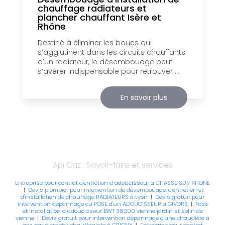
chauffage radiateurs et
plancher chauffant Isère et
Rhône
Destiné à éliminer les boues qui
s’agglutinent dans les circuits chauffants
d’un radiateur, le désembouage peut
s’avérer indispensable pour retrouver ...
En savoir plus
Api Gaz : Savoir-faire et services
Entreprise pour contrat d'entretien d adoucisseur à CHASSE SUR RHONE
|
Devis plombier pour intervention de désembouage, d'entretien et
d'installation de chauffage RADIATEURS à Lyon
|
Devis gratuit pour
intervention dépannage ou POSE d'un ADOUCISSEUR à GIVORS
|
Pose
et installation d adoucisseur BWT 38200 vienne jardin st solin de
vienne
|
Devis gratuit pour intervention dépannage d'une chaudière à
gaz par plombier chauffagiste à GRIGNY
|
Entreprise pour contrat